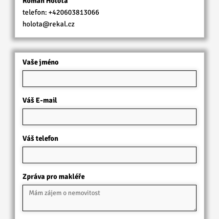
Roman Holota
telefon:
+420603813066
holota@rekal.cz
Vaše jméno
Váš E-mail
Váš telefon
Zpráva pro makléře