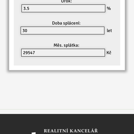
Úrok:
%
Doba splácení:
let
Měs. splátka:
Kč