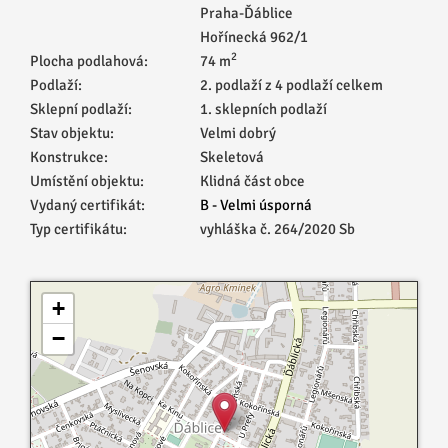
Praha-Ďáblice
Hořínecká 962/1
2
Plocha podlahová:
74 m
Podlaží:
2. podlaží z 4 podlaží celkem
Sklepní podlaží:
1. sklepních podlaží
Stav objektu:
Velmi dobrý
Konstrukce:
Skeletová
Umístění objektu:
Klidná část obce
Vydaný certifikát:
B - Velmi úsporná
Typ certifikátu:
vyhláška č. 264/2020 Sb
+
−