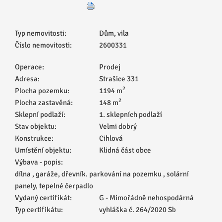
Typ nemovitosti:
Dům, vila
Číslo nemovitosti:
2600331
Operace:
Prodej
Adresa:
Strašice 331
2
Plocha pozemku:
1194 m
2
Plocha zastavěná:
148 m
Sklepní podlaží:
1. sklepních podlaží
Stav objektu:
Velmi dobrý
Konstrukce:
Cihlová
Umístění objektu:
Klidná část obce
Výbava - popis:
dílna , garáže, dřevník. parkování na pozemku , solární
panely, tepelné čerpadlo
Vydaný certifikát:
G - Mimořádně nehospodárná
Typ certifikátu:
vyhláška č. 264/2020 Sb