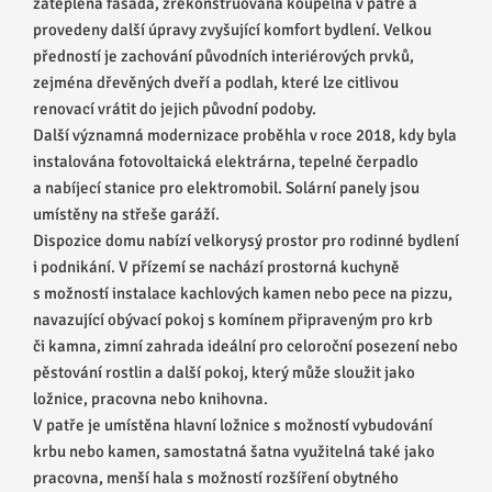
zateplena fasáda, zrekonstruována koupelna v patře a
provedeny další úpravy zvyšující komfort bydlení. Velkou
předností je zachování původních interiérových prvků,
zejména dřevěných dveří a podlah, které lze citlivou
renovací vrátit do jejich původní podoby.
Další významná modernizace proběhla v roce 2018, kdy byla
instalována fotovoltaická elektrárna, tepelné čerpadlo
a nabíjecí stanice pro elektromobil. Solární panely jsou
umístěny na střeše garáží.
Dispozice domu nabízí velkorysý prostor pro rodinné bydlení
i podnikání. V přízemí se nachází prostorná kuchyně
s možností instalace kachlových kamen nebo pece na pizzu,
navazující obývací pokoj s komínem připraveným pro krb
či kamna, zimní zahrada ideální pro celoroční posezení nebo
pěstování rostlin a další pokoj, který může sloužit jako
ložnice, pracovna nebo knihovna.
V patře je umístěna hlavní ložnice s možností vybudování
krbu nebo kamen, samostatná šatna využitelná také jako
pracovna, menší hala s možností rozšíření obytného