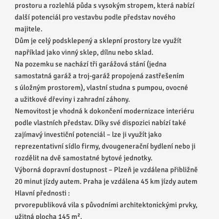
prostoru a rozlehlá půda s vysokým stropem, která nabízí
další potenciál pro vestavbu podle představ nového
majitele.
Dům je celý podsklepený a sklepní prostory lze využít
například jako vinný sklep, dílnu nebo sklad.
Na pozemku se nachází tři garážová stání (jedna
samostatná garáž a troj-garáž propojená zastřešením
s úložným prostorem), vlastní studna s pumpou, ovocné
a užitkové dřeviny i zahradní záhony.
Nemovitost je vhodná k dokončení modernizace interiéru
podle vlastních představ. Díky své dispozici nabízí také
zajímavý investiční potenciál – lze ji využít jako
reprezentativní sídlo firmy, dvougenerační bydlení nebo ji
rozdělit na dvě samostatné bytové jednotky.
Výborná dopravní dostupnost – Plzeň je vzdálena přibližně
20 minut jízdy autem. Praha je vzdálena 45 km jízdy autem
Hlavní přednosti :
prvorepubliková vila s původními architektonickými prvky,
užitná plocha 145 m²,