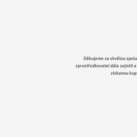
. Realitní
Prona
dal zájemci. Za