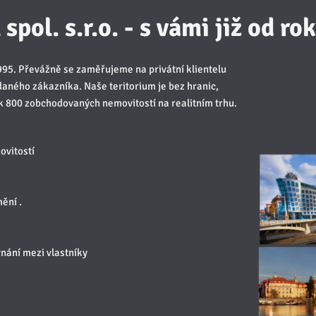
spol. s.r.o. - s vámi již od r
1995. Převážně se zaměřujeme na privátní klientelu
daného zákazníka. Naše teritorium je bez hranic,
ak 800 zobchodovaných nemovitostí na realitním trhu.
ovitostí
ění .
vnání mezi vlastníky