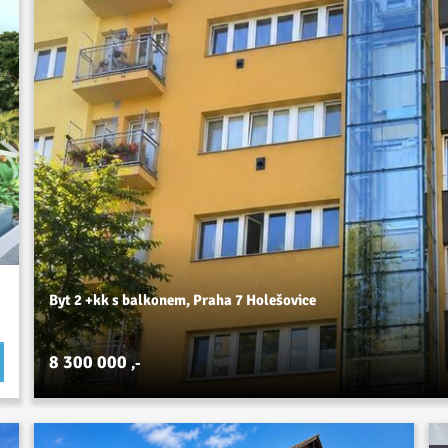
Byt 2 +kk s balkonem, Praha 7 Holešovice
8 300 000
,-