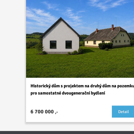
Historický dům s projektem na druhý dům na pozemk
pro samostatné dvougenerační bydlení
6 700 000
,-
Detail