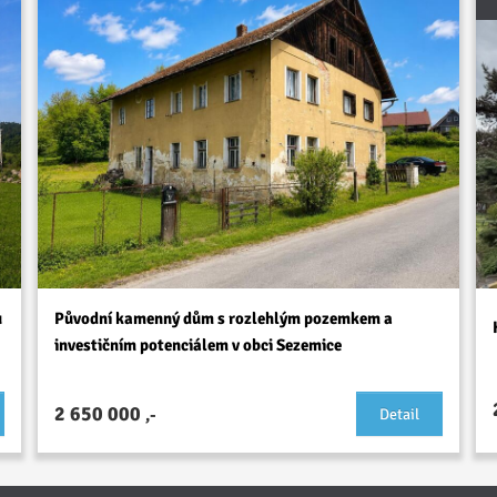
u
Původní kamenný dům s rozlehlým pozemkem a
investičním potenciálem v obci Sezemice
2 650 000
,-
Detail