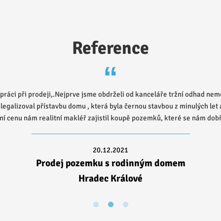
že nebudou dokonce ještě výše.
n
d
Reference
jato včetně vyhotovení nájemní smlouvy. Se službami jsme spokojeni, 
o komunikaci a vyřeš
20.12.2021
Pronájem bytu 4+1 v n
bytového domu na P