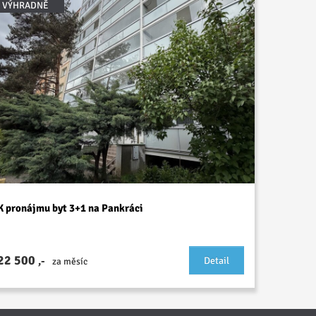
VÝHRADNĚ
K pronájmu byt 3+1 na Pankráci
22 500
,-
Detail
za měsíc