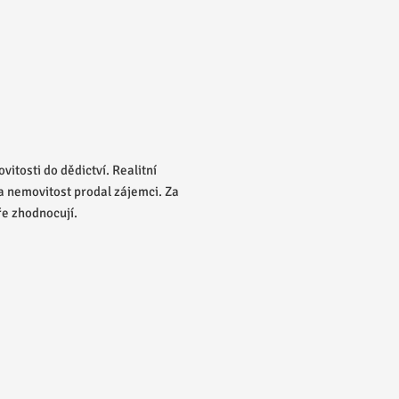
adále poroste. Pro první pololetí roku 2022 predikují
alší růst, a to o 3,0 %.
pokud je problém s nájemci, realitní kancelář se postará
í.
ovostavbě
raze 9