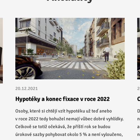
20.12.2021
2
Hypotéky a konec fixace v roce 2022
C
Osoby, které si chtějí vzít hypotéku už teď anebo
D
v roce 2022 tedy bohužel nemají vůbec dobré vyhlídky.
n
Celkově se totiž očekává, že příští rok se budou
a
úrokové sazby pohybovat okolo 5 % a není vyloučeno,
n