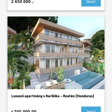
2 650 000
,-
Detail
Luxusní apartmány v Karibiku – Roatán (Honduras)
205.000,00
$
Detail