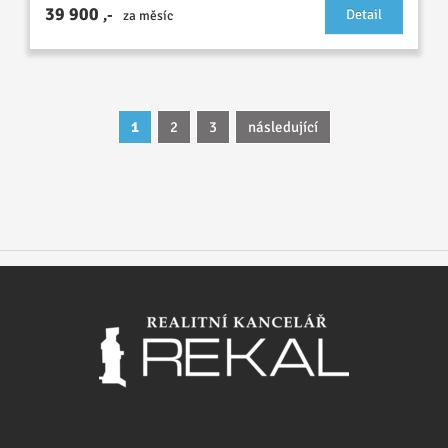
39 900
,-
Detail
za měsíc
1
2
3
následující