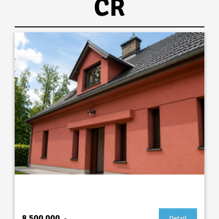
ČR
Prvorepubliková vilka k prodeji
8 500 000
,-
Detail