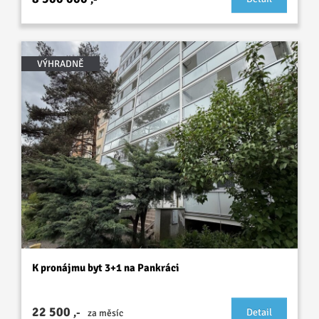
VÝHRADNĚ
K pronájmu byt 3+1 na Pankráci
22 500
,-
Detail
za měsíc