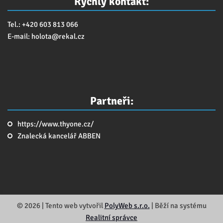
Rychlý kontakt:
Tel.: +420 603 813 066
E-mail:
holota@
rekal.cz
Partneři:
https://www.thyone.cz/
Znalecká kancelář ABBEN
© 2026 | Tento web vytvořil
PolyWeb s.r.o.
| Běží na systému
Realitní správce