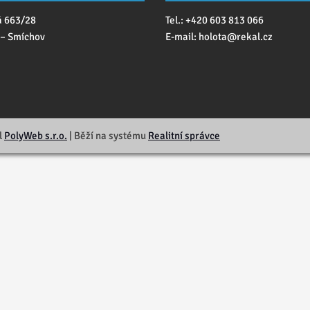
á 663/28
Tel.: +420 603 813 066
 – Smíchov
E-mail:
holota@
rekal.cz
l
PolyWeb s.r.o.
| Běží na systému
Realitní správce