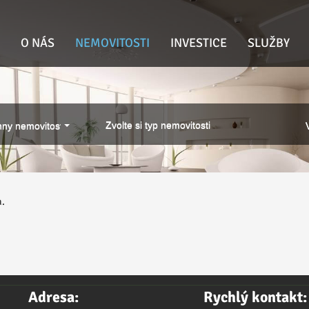
O NÁS
NEMOVITOSTI
INVESTICE
SLUŽBY
Zvolte si typ nemovitosti
ny nemovitosti
a.
Adresa:
Rychlý kontakt: