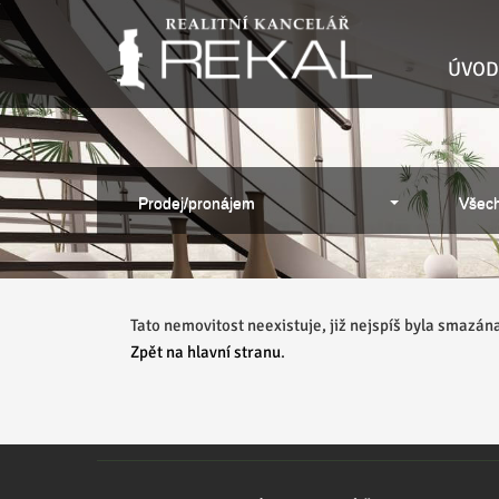
ÚVOD
Prodej/pronájem
Všech
Tato nemovitost neexistuje, již nejspíš byla smazán
Zpět na hlavní stranu
.