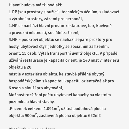
Hlavní budova má tři podlaží:
1.PP jsou prostory sloužící k technickým účelům, skladovací
a výrobní prostory, zázemí pro personál,
1.NP se nachází hlavní prostor restaurace, bar, kuchyně
a provozní místnosti, sociální zařízení,
3.NP – podkroví objektu: se nachází separé prostory pro
hosty, ubytovací čtyři jednotky se sociálním zařízením,
orient. 15 osob. Výtah transportní uvnitř objektu. V případě
užívání restaurace je kapacita orient. je 140 míst v interiéru
objektu a 20
míst je v exteriéru objektu. ke stavbě přiléhá obytný
hospodářský dům s kapacitou kapacitu orientačně až pro
6 osob a slouží pro ubytování,
Možnost rozšíření počtu ubytovací kapacity na vlastním
pozemku u hlavní stavby.
2
.Pozemek celkem: 4.091m
, užitná podlahová plocha
2
objektu: 900m
, zastavěná plocha objektu: 622m2