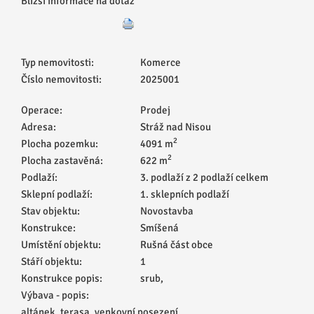
Bližší informace na dotaz
Typ nemovitosti:
Komerce
Číslo nemovitosti:
2025001
Operace:
Prodej
Adresa:
Stráž nad Nisou
2
Plocha pozemku:
4091 m
2
Plocha zastavěná:
622 m
Podlaží:
3. podlaží z 2 podlaží celkem
Sklepní podlaží:
1. sklepních podlaží
Stav objektu:
Novostavba
Konstrukce:
Smíšená
Umístění objektu:
Rušná část obce
Stáří objektu:
1
Konstrukce popis:
srub,
Výbava - popis:
altánek, terasa, venkovní posezení