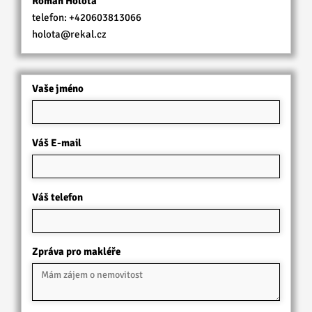
Roman Holota
telefon:
+420603813066
holota@rekal.cz
Vaše jméno
Váš E-mail
Váš telefon
Zpráva pro makléře