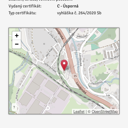
Vydaný certifikát:
C - Úsporná
Typ certifikátu:
vyhláška č. 264/2020 Sb
+
−
?
Leaflet
|
©
OpenStreetMap