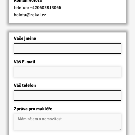
Roman Holota
telefon:
+420603813066
holota@rekal.cz
Vaše jméno
Váš E-mail
Váš telefon
Zpráva pro makléře