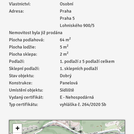
Vlastnictví:
Osobní
Adresa:
Praha
Praha 5
Lohniského 900/5
Nemovitost byla již prodána
2
Plocha podlahová:
64 m
2
Plocha lodžie:
5 m
2
Plocha sklepa:
2 m
Podlaží:
1. podlaží z 5 podlaží celkem
Sklepní podlaží:
1. sklepních podlaží
Stav objektu:
Dobrý
Konstrukce:
Panelová
Umístění objektu:
Sídliště
Vydaný certifikát:
E - Nehospodárná
Typ certifikátu:
vyhláška č. 264/2020 Sb
+