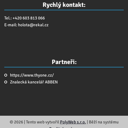
Rychlý kontakt:
Tel.: +420 603 813 066
E-mail:
holota@
rekal.cz
Partneři:
https://www.thyone.cz/
Znalecká kancelář ABBEN
© 2026 | Tento web vytvořil
PolyWeb s.r.o.
| Běží na systému