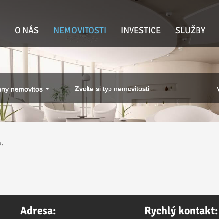
O NÁS
NEMOVITOSTI
INVESTICE
SLUŽBY
Zvolte si typ nemovitosti
ny nemovitosti
a.
Adresa:
Rychlý kontakt: