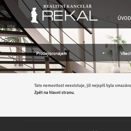
ÚVOD
Prodej/pronájem
Všech
Tato nemovitost neexistuje, již nejspíš byla smazán
Zpět na hlavní stranu
.