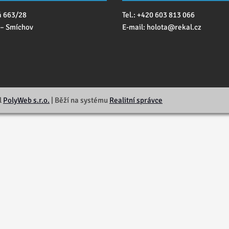
á 663/28
Tel.: +420 603 813 066
 – Smíchov
E-mail:
holota@
rekal.cz
l
PolyWeb s.r.o.
| Běží na systému
Realitní správce