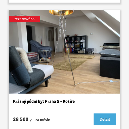
rezervováno
Krásný půdní byt Praha 5 - Košíře
28 500
,-
Detail
za měsíc