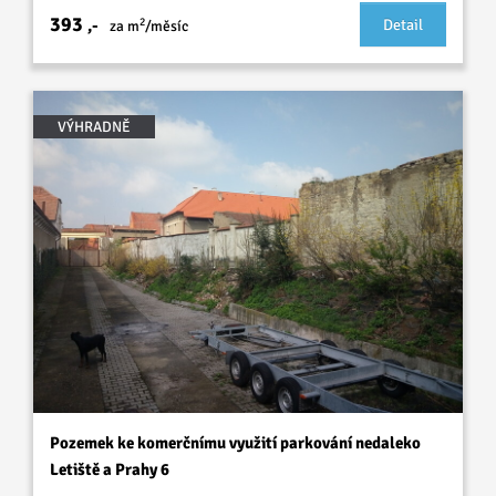
393
2
,-
Detail
za m
/měsíc
VÝHRADNĚ
Pozemek ke komerčnímu využití parkování nedaleko
Letiště a Prahy 6