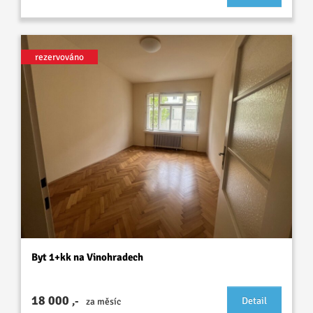
rezervováno
Byt 1+kk na Vinohradech
18 000
,-
Detail
za měsíc