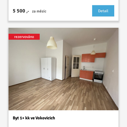
5 500
,-
Detail
za měsíc
rezervováno
Byt 1+ kk ve Vokovicich