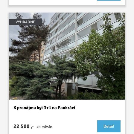
VÝHRADNĚ
K pronájmu byt 3+1 na Pankráci
22 500
,-
Detail
za měsíc