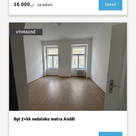
16 000
,-
Detail
za měsíc
VÝHRADNĚ
Byt 2+kk nedaleko metra Anděl