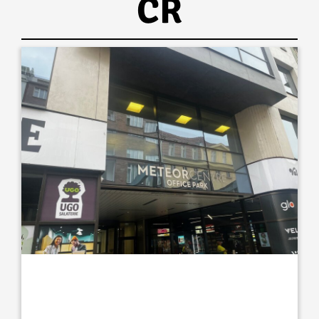
ČR
Pronájem prostor kanceláře METEORCENTRE o 15m2
až 760m2 v Karlíně, metro stanice Křižíkova