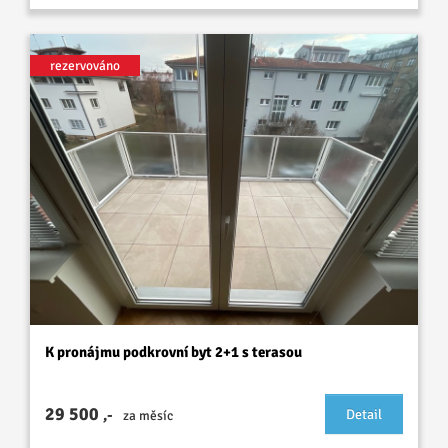
rezervováno
K pronájmu podkrovní byt 2+1 s terasou
29 500
,-
Detail
za měsíc