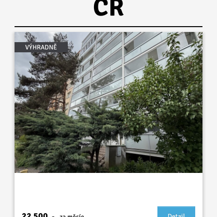
ČR
VÝHRADNĚ
K pronájmu byt 3+1 na Pankráci
22 500
,-
Detail
za měsíc