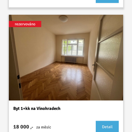
rezervováno
Byt 1+kk na Vinohradech
18 000
,-
Detail
za měsíc