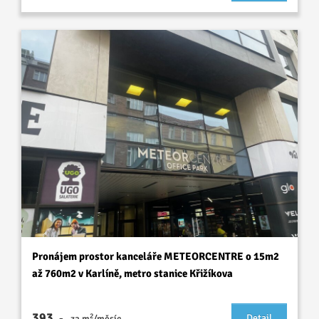
Pronájem prostor kanceláře METEORCENTRE o 15m2
až 760m2 v Karlíně, metro stanice Křižíkova
393
2
,-
Detail
za m
/měsíc