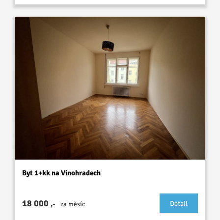
Byt 1+kk na Vinohradech
18 000
,-
Detail
za měsíc