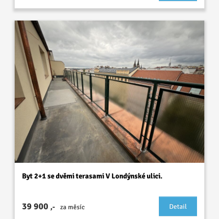
Byt 2+1 se dvěmi terasami V Londýnské ulici.
39 900
,-
Detail
za měsíc